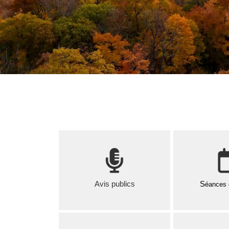
Avis publics
S
éances 