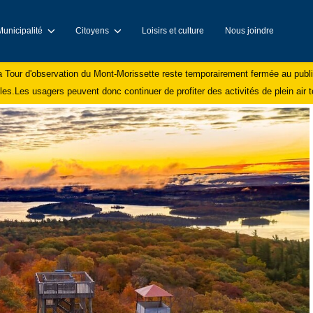
Municipalité
Citoyens
Loisirs et culture
Nous joindre
la Tour d'observation du Mont-Morissette reste temporairement fermée au public
s.Les usagers peuvent donc continuer de profiter des activités de plein air to