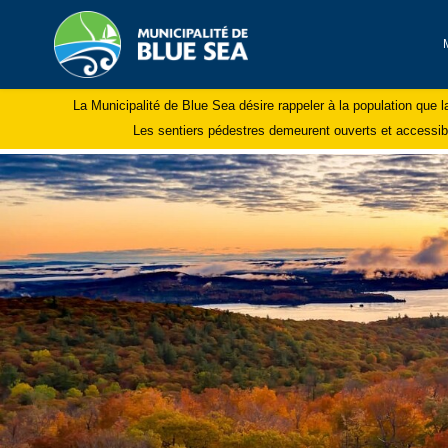
La Municipalité de Blue Sea désire rappeler à la population que 
Les sentiers pédestres demeurent ouverts et accessible